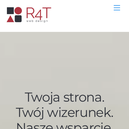
Skip
Me
to
content
Twoja strona.
Twój wizerunek.
Nasze wsparcie.